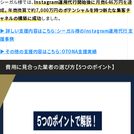
シーガル様では、
Instagram運用代行開始後に
月商646万円を達
成
。
年商換算で約7,000万円
のポテンシャルを持つ新たな集客チ
ャネルの構築に成功
しました。
▶ 詳しい支援内容はこちら：シーガル様のInstagram運用代行 支
援事例
▶ その他の支援内容はこちら：OTONA支援実績
費用に見合った業者の選び方【5つのポイント】