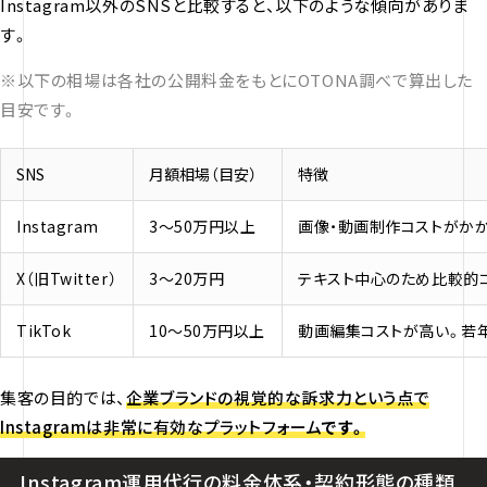
Instagram以外のSNSと比較すると、以下のような傾向がありま
す。
※以下の相場は各社の公開料金をもとにOTONA調べで算出した
目安です。
SNS
月額相場（目安）
特徴
Instagram
3〜50万円以上
画像・動画制作コストがか
X（旧Twitter）
3〜20万円
テキスト中心のため比較的
TikTok
10〜50万円以上
動画編集コストが高い。若
集客の目的では、
企業ブランドの視覚的な訴求力という点で
Instagramは非常に有効なプラットフォーム
です。
Instagram運用代行の料金体系・契約形態の種類