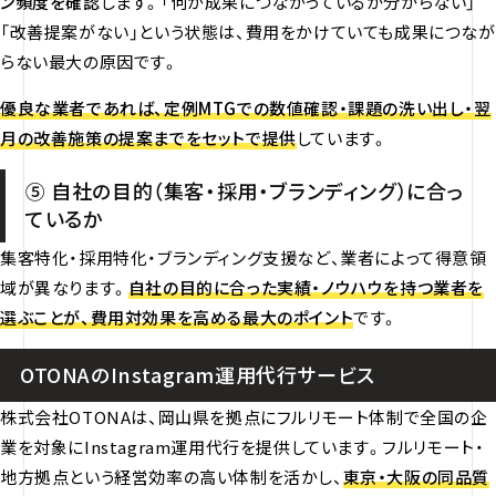
ン頻度を確認
します。「何が成果につながっているか分からない」
「改善提案がない」という状態は、費用をかけていても成果につなが
らない最大の原因です。
優良な業者であれば、定例MTGでの数値確認・課題の洗い出し・翌
月の改善施策の提案までをセットで提供
しています。
⑤ 自社の目的（集客・採用・ブランディング）に合っ
ているか
集客特化・採用特化・ブランディング支援など、業者によって得意領
域が異なります。
自社の目的に合った実績・ノウハウを持つ業者を
選ぶことが、費用対効果を高める最大のポイント
です。
OTONAのInstagram運用代行サービス
株式会社OTONAは、岡山県を拠点にフルリモート体制で全国の企
業を対象にInstagram運用代行を提供しています。フルリモート・
地方拠点という経営効率の高い体制を活かし、
東京・大阪の同品質