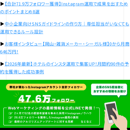
▶︎
【合計71.9万フォロワー獲得】Instagram運用で成果を出すため
のポイントまとめ8選
▶︎
中小企業向けSNSガイドラインの作り方｜専任担当がいなくても
運用できるルール設計
▶︎
お客様インタビュー【岡山・雑貨メーカー・シーガル様】0から月商
646万円！
▶︎
【2026年最新】ホテルのインスタ運用で集客UP！月間約90件の予
約を獲得した成功事例