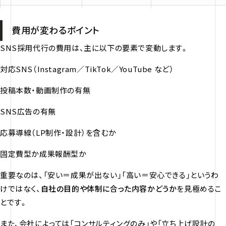
【スタンダードプラン】
20〜35万円
ターゲット設計
費用が変わるポイント
戦略設計+運用支援
投稿企画・運用
簡易分析
SNS採用代行の費用は、主に以下の要素で変動します。
【プレミアムプラン】
35〜50万円以上
SNS広告運用
対応SNS（Instagram／TikTok／YouTube など）
広告・動線設計込み
採用LP・導線設計
改善提案
投稿本数・動画制作の有無
SNS広告の有無
応募導線（LP制作・設計）を含むか
固定費型か成果報酬型か
重要なのは、「安い＝成果が出ない」「高い＝安心できる」というわ
けではなく、
自社の目的や体制に合った内容かどうか
を見極めるこ
とです。
また、会社によっては「コンサルティングのみ」や「立ち上げ設計の