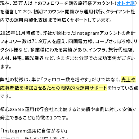
現在、
25万人以上のフォロワーを誇る旅行系アカウント（
オトナ旅
）
を運営しており、
初期アカウント開設から運用代行、クライアント社
内での運用内製化支援まで幅広くサポート
しています。
2025年11月時点で、弊社が関わったInstagramアカウントの
合計
フォロワー数は71.9万人を超え
、
四国電力様、コープさっぽろ様、リ
クシル様
など、
多業種にわたる実績
があり、
インフラ、旅行代理店、
人材、住宅、観光業界
など、さまざまな分野での成功事例がござい
ます。
弊社の特徴は、単に「フォロワー数を増やす」だけではなく、
売上や
応募者数を増加させる
ための戦略的な運用サポート
を行っている点
です。
都心のSNS運用代行会社と比較すると実績や事例に対して安価で
発注できることも特徴の1つです。
「Instagram運用に自信がない」
「フォロワー数に伸び悩んでいる」